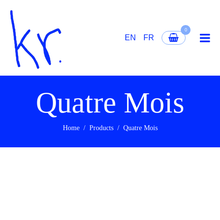
0
EN
FR
Quatre Mois
Home
Products
Quatre Mois