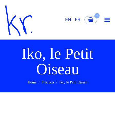
0
EN
FR
Iko, le Petit
Oiseau
Home
Products
Iko, le Petit Oiseau